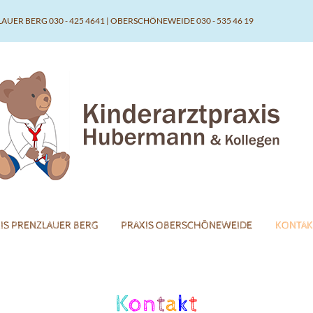
LAUER BERG 030 - 425 4641 | OBERSCHÖNEWEIDE 030 - 535 46 19
IS PRENZLAUER BERG
PRAXIS OBERSCHÖNEWEIDE
KONTAK
K
on
t
a
k
t