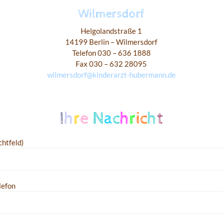
Wilmersdorf
Helgolandstraße 1
14199 Berlin – Wilmersdorf
Telefon 030 – 636 1888
Fax 030 – 632 28095
wilmersdorf@kinderarzt-hubermann.de
I
h
r
e
N
a
c
h
r
ic
h
t
chtfeld)
lefon