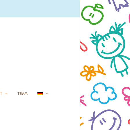
T
TEAM