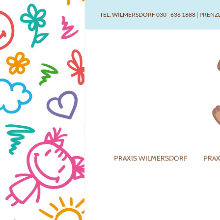
Zum
TEL: WILMERSDORF 030 - 636 1888 | PRENZ
Inhalt
springen
PRAXIS WILMERSDORF
PRAX